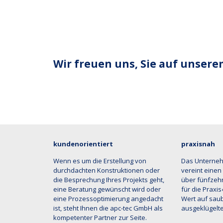
Wir freuen uns, Sie auf unsere
kundenorientiert
praxisnah
Wenn es um die Erstellung von
Das Unterne
durchdachten Konstruktionen oder
vereint einen
die Besprechung Ihres Projekts geht,
über fünfzehn
eine Beratung gewünscht wird oder
für die Praxi
eine Prozessoptimierung angedacht
Wert auf saub
ist, steht Ihnen die apc-tec GmbH als
ausgeklügelte
kompetenter Partner zur Seite.