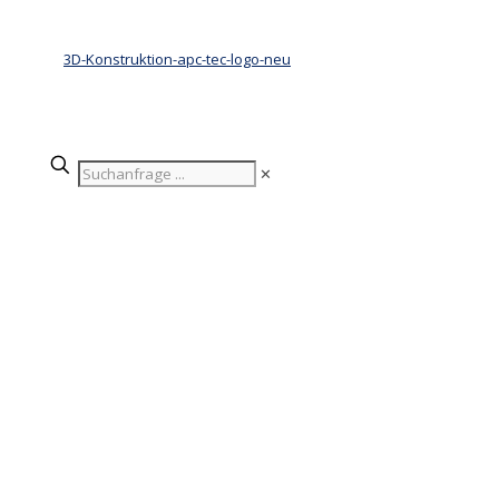
✕
Immer, wenn wir etwas
Neues anfangen, wollen wir
es besser machen, als das
Vergangene.