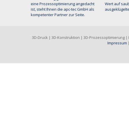
eine Prozessoptimierung angedacht
Wert auf saub
ist, steht Ihnen die apc-tec GmbH als
ausgeklügelte
kompetenter Partner zur Seite.
3D-Druck | 3D-Konstruktion | 3D-Prozessoptimierung | Di
Impressum