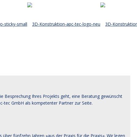
ie Besprechung Ihres Projekts geht, eine Beratung gewünscht
pc-tec GmbH als kompetenter Partner zur Seite.
ber fünfzehn Jahren »aus der Praxis für die Praxis«. Wir legen