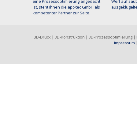
eine Prozessoptimierung angedacht
Wert auf saub
ist, steht Ihnen die apc-tec GmbH als
ausgeklügelte
kompetenter Partner zur Seite.
3D-Druck | 3D-Konstruktion | 3D-Prozessoptimierung | Di
Impressum