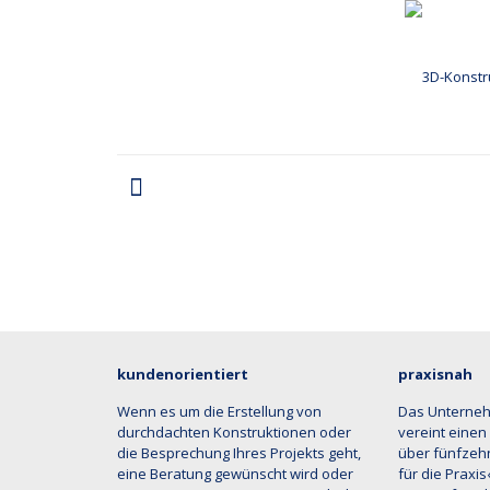
kundenorientiert
praxisnah
Wenn es um die Erstellung von
Das Unterne
durchdachten Konstruktionen oder
vereint einen
die Besprechung Ihres Projekts geht,
über fünfzehn
eine Beratung gewünscht wird oder
für die Praxi