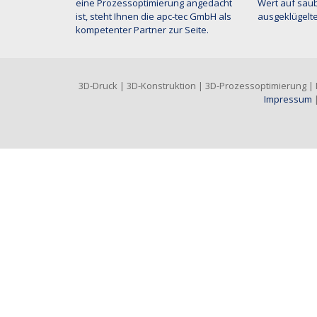
eine Prozessoptimierung angedacht
Wert auf saub
ist, steht Ihnen die apc-tec GmbH als
ausgeklügelte
kompetenter Partner zur Seite.
3D-Druck | 3D-Konstruktion | 3D-Prozessoptimierung | Di
Impressum