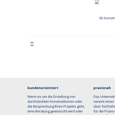
kundenorientiert
praxisnah
Wenn es um die Erstellung von
Das Unterne
durchdachten Konstruktionen oder
vereint einen
die Besprechung Ihres Projekts geht,
über fünfzehn
eine Beratung gewünscht wird oder
für die Praxi