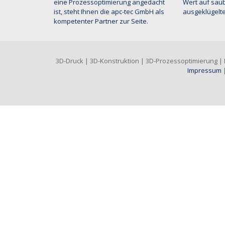
eine Prozessoptimierung angedacht
Wert auf saub
ist, steht Ihnen die apc-tec GmbH als
ausgeklügelte
kompetenter Partner zur Seite.
3D-Druck | 3D-Konstruktion | 3D-Prozessoptimierung | Di
Impressum