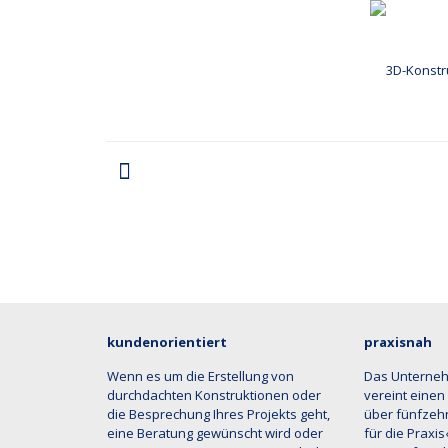
kundenorientiert
praxisnah
Wenn es um die Erstellung von
Das Unterne
durchdachten Konstruktionen oder
vereint einen
die Besprechung Ihres Projekts geht,
über fünfzehn
eine Beratung gewünscht wird oder
für die Praxi