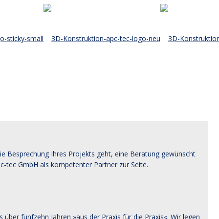
ie Besprechung Ihres Projekts geht, eine Beratung gewünscht
pc-tec GmbH als kompetenter Partner zur Seite.
ber fünfzehn Jahren »aus der Praxis für die Praxis«. Wir legen