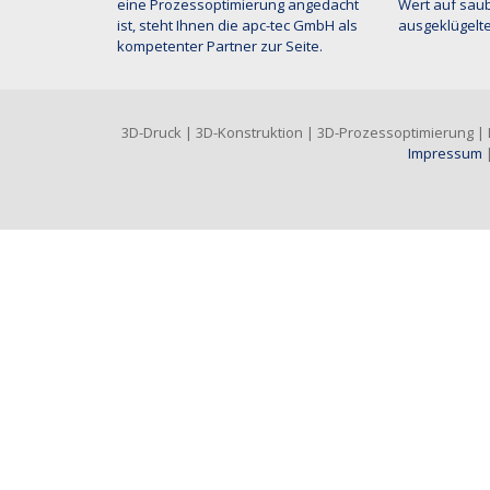
eine Prozessoptimierung angedacht
Wert auf saub
ist, steht Ihnen die apc-tec GmbH als
ausgeklügelte
kompetenter Partner zur Seite.
3D-Druck | 3D-Konstruktion | 3D-Prozessoptimierung | Di
Impressum