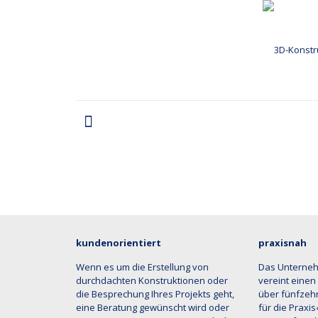
kundenorientiert
praxisnah
Wenn es um die Erstellung von
Das Unterne
durchdachten Konstruktionen oder
vereint einen
die Besprechung Ihres Projekts geht,
über fünfzehn
eine Beratung gewünscht wird oder
für die Praxi